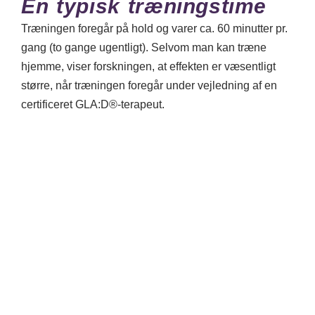
En typisk træningstime
Træningen foregår på hold og varer ca. 60 minutter pr.
gang (to gange ugentligt). Selvom man kan træne
hjemme, viser forskningen, at effekten er væsentligt
større, når træningen foregår under vejledning af en
certificeret GLA:D®-terapeut.
1
Opvarmning 10 minutter
Vi starter med blid opvarmning uden stor
belastning og øger gradvist intensiteten, så
pulsen også kommer lidt op.
2
Neuromuskulær træning 40
minutter
Træningsprogrammet er bygget op omkring