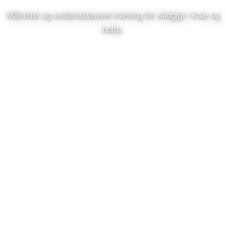
Målrettet og evidensbaseret træning for slidgigt i knæ og
hofte.