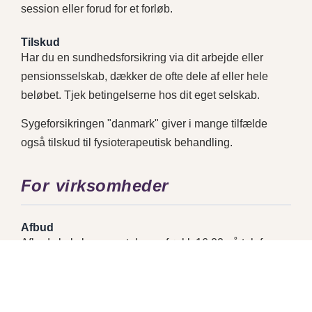
session eller forud for et forløb.
Tilskud
Har du en sundhedsforsikring via dit arbejde eller
pensionsselskab, dækker de ofte dele af eller hele
beløbet. Tjek betingelserne hos dit eget selskab.
Sygeforsikringen "danmark" giver i mange tilfælde
også tilskud til fysioterapeutisk behandling.
For virksomheder
Afbud
Afbud skal ske senest dagen før kl. 16.00 på telefon,
sms eller mail. Ved udeblivelse eller for sent afbud
faktureres fuldt honorar.