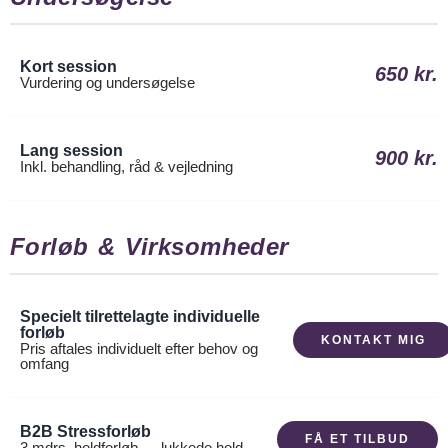
Kort session
650 kr.
Vurdering og undersøgelse
Lang session
900 kr.
Inkl. behandling, råd & vejledning
Forløb & Virksomheder
Specielt tilrettelagte individuelle
forløb
KONTAKT MIG
Pris aftales individuelt efter behov og
omfang
B2B Stressforløb
FÅ ET TILBUD
3 mdrs. holdforløb — lukkede hold