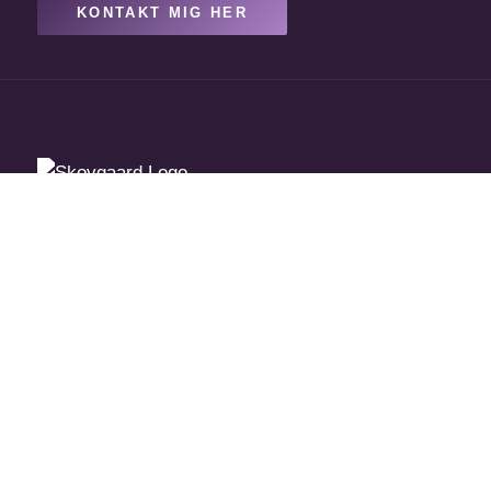
KONTAKT MIG HER
Fra hjerte til hjerte. Holistisk terapi og
undervisning i Næstved.
YDELSER
Stressforløb (Privat)
Stressforløb (Virksomhed)
GLA:D® Træning