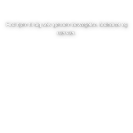
YDELSER
Yogaterapi
Find hjem til dig selv gennem bevægelse, åndedræt og
nærvær.